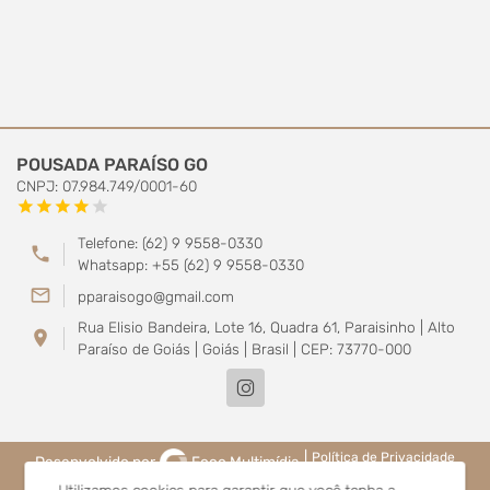
POUSADA PARAÍSO GO
CNPJ: 07.984.749/0001-60
star
star
star
star
star
Telefone: (62) 9 9558-0330
phone
Whatsapp: +55 (62) 9 9558-0330
mail_outline
pparaisogo@gmail.com
Rua Elisio Bandeira, Lote 16, Quadra 61, Paraisinho | Alto
location_on
Paraíso de Goiás | Goiás | Brasil | CEP: 73770-000
|
Política de Privacidade
Desenvolvido por
Foco Multimídia