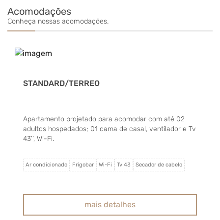
Acomodações
Conheça nossas acomodações.
DEL
STANDARD/TERREO
Apart
Apartamento projetado para acomodar com até 02
01 cri
adultos hospedados; 01 cama de casal, ventilador e Tv
condic
43’’, Wi-Fi.
banhe
vista
Ar co
Ar condicionado
Frigobar
Wi-Fi
Tv 43
Secador de cabelo
ver ma
mais detalhes