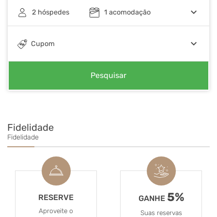
keyboard_arrow_down
2
hóspedes
1
acomodação
keyboard_arrow_down
Cupom
Pesquisar
Fidelidade
Fidelidade
5%
RESERVE
GANHE
Aproveite o
Suas reservas