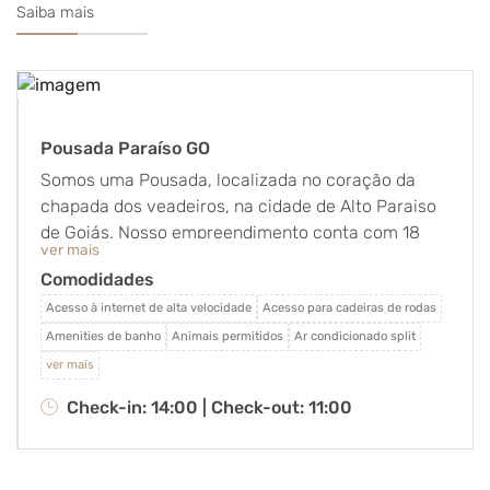
Saiba mais
Pousada Paraíso GO
Somos uma Pousada, localizada no coração da
chapada dos veadeiros, na cidade de Alto Paraiso
de Goiás. Nosso empreendimento conta com 18
ver mais
suites, piscina, churrasqueira, restaurante e
Comodidades
estacionamento, tudo projetado com carinho e
dedicação para proporcionar momentos especiais
Acesso à internet de alta velocidade
Acesso para cadeiras de rodas
de lazer e descanso, a um preço acessível. A
Amenities de banho
Animais permitidos
Ar condicionado split
construção de nossa pousada foi toda com
ver mais
madeiras de reflorestamento, usamos energia
Check-in: 14:00 |
Check-out: 11:00
limpa, além de comprometidos com o meio
ambiente, buscando sempre a harmonia entre
homem e natureza.